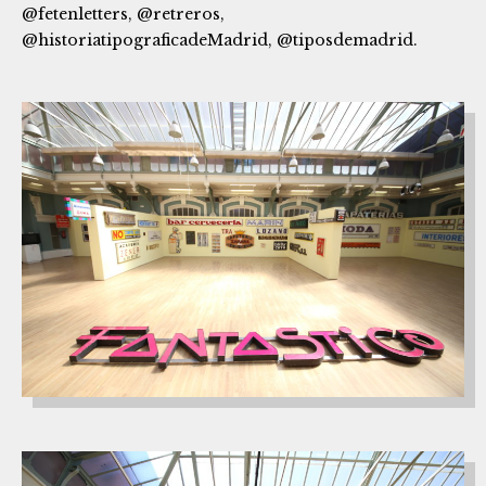
@fetenletters
,
@retreros
,
@historiatipograficadeMadrid
,
@tiposdemadrid
.