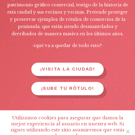
patrimonio gráfico comercial, testigo de la historia de
esta ciudad y sus vecinos y vecinas. Pretende proteger
y preservar ejemplos de rótulos de comercios de la
península, que están siendo desmantelados y
derribados de manera masiva en los últimos años.
-¿qué va a quedar de todo esto?-
¡VISITA LA CIUDAD!
¡SUBE TU RÓTULO!
Utilizamos cookies para asegurar que damos la
Un proyecto de Basurama y Zuloark con el apoyo del programa
mejor experiencia al usuario en nuestra web. Si
sigues utilizando este sitio asumiremos que estás
de ayudas a la creación 2019 del Ayuntamiento de Madrid.